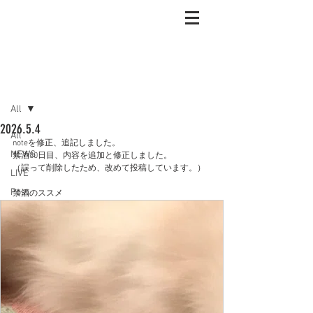
記事
All
2026.5.4
All
noteを修正、追記しました。
NEWS
禁酒80日目、内容を追加と修正しました。
（誤って削除したため、改めて投稿しています。）
LIVE
Post
禁酒のススメ