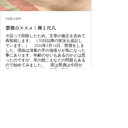
note.com
禁酒のススメ｜禅と尺八
※誤って削除したため、文章の修正を含めて
再投稿します。 （70日以降の状況も追記し
ています。） 2026年2月14日、禁酒をしま
した。理由は演奏の手の強張りが気になった
事にあります。年齢のせいもあるのかとは思
ったのですが、耳の聴こえなどの問題もある
ので始めてみました。 実は禁酒は今回が
初めてではありません。何度か実施してみた
ものの、1週間の断食以外ではやめる事がで
きませんでした。今回は、禁酒から70日。た
だし、ずっとという事ではなく、100日まで
は継続して、それ以降は特別な時など、たま
に飲むようにしたいと思っています。 一
般論にならないかもしれませんが、この記事
を読んで、禁酒を
NEWS