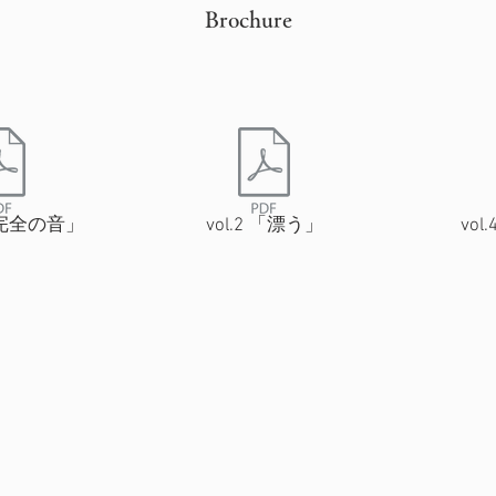
Brochure
不完全の音」
vol.2 「漂う」
vo