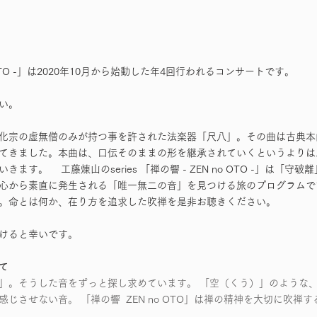
o OTO -」は2020年10月から始動した年4回行われるコンサートです。
ない。
化宗の虚無僧のみが持つ事を許された法楽器「尺八」。その曲は古典本
てきました。本曲は、口伝そのままの形を継承されていくというよりは
ます。 工藤煉山のseries 「禅の響 - ZEN no OTO -」は「守
心から素直に発生される「唯一無二の音」を見つける旅のプログラムで
。命とは何か、在り方を追求した吹禅を是非お聴きください。
けると幸いです。
て
」。そうした音をずっと探し求めています。 「空（くう）」のような
じさせない音。 「禅の響 ZEN no OTO」は禅の精神を大切に吹禅