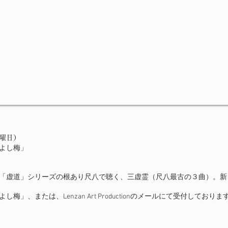
曜日）
よし梅」
「虚道」シリーズの根あり尺八で聴く、三虚霊（尺八最古の３曲）。新
梅」、または、Lenzan Art Productionのメールにて受付しておりま