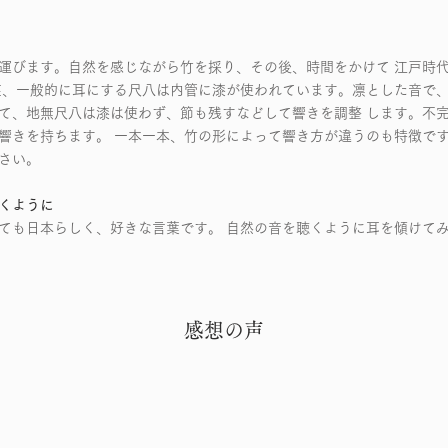
運びます。自然を感じながら竹を採り、その後、時間をかけて 江戸時
在、一般的に耳にする尺八は内管に漆が使われています。凛とした音で、
て、地無尺八は漆は使わず、節も残すなどして響きを調整 します。不
響きを持ちます。 一本一本、竹の形によって響き方が違うのも特徴です
さい。
くように
ても日本らしく、好きな言葉です。 自然の音を聴くように耳を傾けて
​感想の声