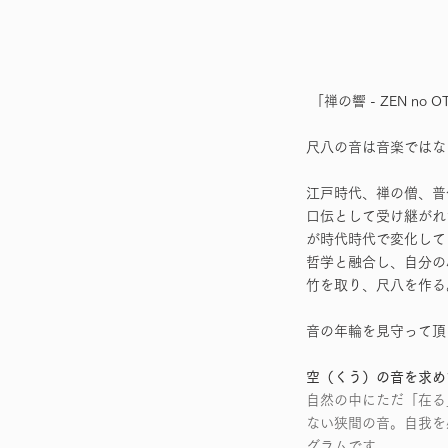
「禅の響 - ZEN n
尺八の音は音楽では
江戸時代、禅の僧、普
口伝として受け継がれ
が時代時代で変化していき
哲学と融合し、自分の
竹を取り、尺八を作る
音の年輪を見守って頂
空（くう）の音を求め
自然の中にただ「在る
ない狭間の音。自我を感
グラムです。