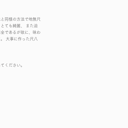
代と同様の方法で地無尺
とても綺麗、 また迫
完全であるが故に、味わ
。 大事に作った尺八
みてください。