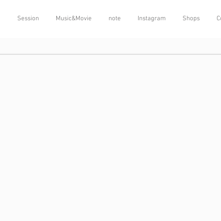
o
Session
Music&Movie
note
Instagram
Shops
C